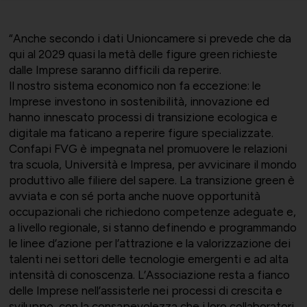
“Anche secondo i dati Unioncamere si prevede che da
qui al 2029 quasi la metà delle figure green richieste
Bilateralità
UNIONTRASPORTI
Export e commerciale
dalle Imprese saranno difficili da reperire.
Il nostro sistema economico non fa eccezione: le
Imprese investono in sostenibilità, innovazione ed
hanno innescato processi di transizione ecologica e
digitale ma faticano a reperire figure specializzate.
Confapi FVG è impegnata nel promuovere le relazioni
ConfapiD
ANIEM
Appalti e territorio
tra scuola, Università e Impresa, per avvicinare il mondo
produttivo alle filiere del sapere. La transizione green è
avviata e con sé porta anche nuove opportunità
occupazionali che richiedono competenze adeguate e,
a livello regionale, si stanno definendo e programmando
Gruppo Giovani
UNIONCHIMICA
Formazione finanziata e risorse
le linee d’azione per l’attrazione e la valorizzazione dei
talenti nei settori delle tecnologie emergenti e ad alta
umane
intensità di conoscenza. L’Associazione resta a fianco
delle Imprese nell’assisterle nei processi di crescita e
sviluppo, con la consapevolezza che i loro collaboratori