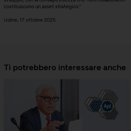
costituiscono un asset strategico.”
Società Collegate
Uniontessile
Udine, 17 ottobre 2025
Lavoro e relazioni industriali
Altre partecipazioni societarie
Unimatica
Qualità, sicurezza e ambiente
Ti potrebbero interessare anche
Contatti per area di competenza
UNIGEC
Energia e sostenibilità
Certificazioni
UNIONALIMENTARI