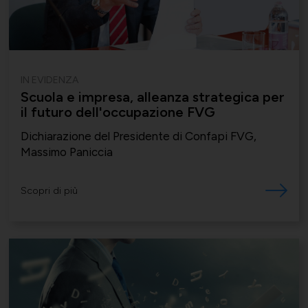
Supporto tecnico-giuridico
Convenzioni
Salute, Università e Ricerca
IN EVIDENZA
Affari generali
Scuola e impresa, alleanza strategica per
il futuro dell'occupazione FVG
Dichiarazione del Presidente di Confapi FVG,
Comunicati Stampa
Turismo e Cultura
Massimo Paniccia
Offerte di lavoro
Scopri di più
Associarsi
UNIONSERVIZI