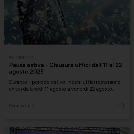
Momenti di vita associativa
Varie
Scambi fra soci
IN EVIDENZA
Pausa estiva - Chiusura uffici dall'11 al 22
agosto 2025
Durante il periodo estivo i nostri uffici resteranno
chiusi da lunedì 11 agosto a venerdì 22 agosto
compreso
Scopri di più