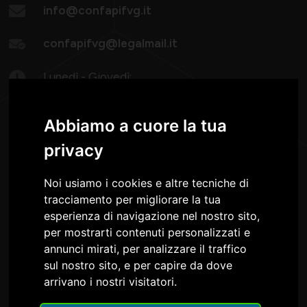
info@confapifvg.it
confapifvg@legalmail.it
Lunedì - Giovedì:
08.30-13.00 / 14.30-18.30
Venerdì: 8.30 -13.00
Abbiamo a cuore la tua
privacy
Noi usiamo i cookies e altre tecniche di
tracciamento per migliorare la tua
esperienza di navigazione nel nostro sito,
Confapi FVG è nel Consiglio e nella Giunta della
per mostrarti contenuti personalizzati e
annunci mirati, per analizzare il traffico
sul nostro sito, e per capire da dove
arrivano i nostri visitatori.