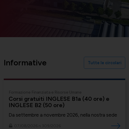
Bilateralità
UNIONTRASPORTI
Export e commerciale
Informative
Tutte le circolari
ConfapiD
ANIEM
Appalti e territorio
Formazione Finanziata e Risorse Umane
Corsi gratuiti INGLESE B1a (40 ore) e
Gruppo Giovani
UNIONCHIMICA
Formazione finanziata e risorse
INGLESE B2 (50 ore)
umane
Da settembre a novembre 2026, nella nostra sede
07/08/2026 n.309/2026