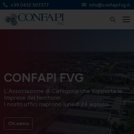
+39 0432 507377
info@confapifvg.it
Confapi FVG
Tutte le categorie
Tutti i servizi
Circolari
CONFAPI FVG
Chi Siamo
UNIONMECCANICA
Finanza, contributi e agevolazioni
Apinforma
L’Associazione di Categoria che supporta le
Imprese del territorio.
I nostri uffici riaprono lunedì 24 agosto.
Chi siamo
Organi
UNITAL
Contabilità e fisco
Apiflash