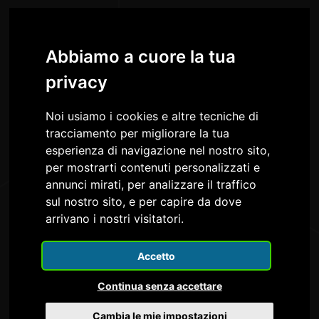
Viale Ungheria, 28 - 33100 - Udine
Abbiamo a cuore la tua
+39 0432 507377
privacy
info@confapifvg.it
Noi usiamo i cookies e altre tecniche di
confapifvg@legalmail.it
tracciamento per migliorare la tua
esperienza di navigazione nel nostro sito,
Lunedì - Giovedì:
per mostrarti contenuti personalizzati e
08.30-13.00 / 14.30-18.30
annunci mirati, per analizzare il traffico
Venerdì: 8.30 -13.00
sul nostro sito, e per capire da dove
arrivano i nostri visitatori.
Accetto
Continua senza accettare
Cambia le mie impostazioni
Confapi FVG è nel Consiglio e nella Giunta della