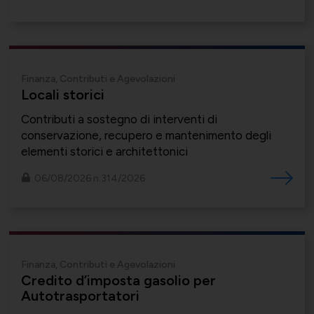
Società Collegate
Uniontessile
Lavoro e relazioni industriali
Finanza, Contributi e Agevolazioni
Locali storici
Altre partecipazioni societarie
Unimatica
Contributi a sostegno di interventi di
conservazione, recupero e mantenimento degli
Qualità, sicurezza e ambiente
elementi storici e architettonici
06/08/2026 n.314/2026
Contatti per area di competenza
UNIGEC
Energia e sostenibilità
Finanza, Contributi e Agevolazioni
Credito d’imposta gasolio per
Certificazioni
UNIONALIMENTARI
Autotrasportatori