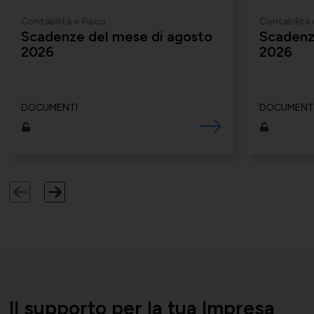
Momenti di vita associativa
Varie
Contabilità e Fisco
Contabilità 
Scadenze del mese di agosto
Scadenz
2026
2026
Scambi fra soci
DOCUMENTI
DOCUMENT
Il supporto per la tua Impresa