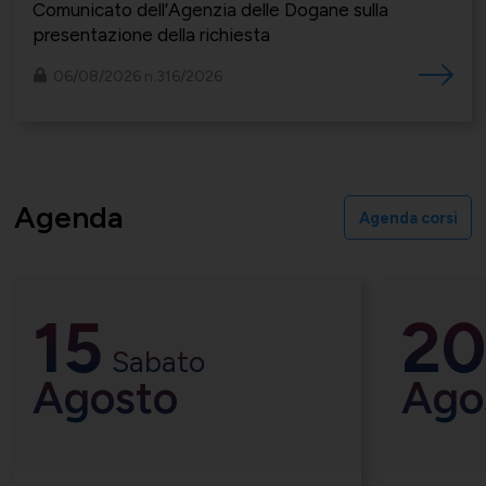
Supporto tecnico-giuridico
Comunicato dell’Agenzia delle Dogane sulla
presentazione della richiesta
06/08/2026 n.316/2026
Convenzioni
Salute, Università e Ricerca
Affari generali
Agenda
Agenda corsi
Comunicati Stampa
Turismo e Cultura
Offerte di lavoro
15
20
Sabato
Associarsi
UNIONSERVIZI
Agosto
Ago