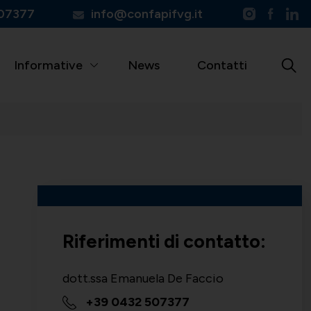
07377
info@confapifvg.it
Informative
News
Contatti
Riferimenti di contatto:
dott.ssa Emanuela De Faccio
+39 0432 507377