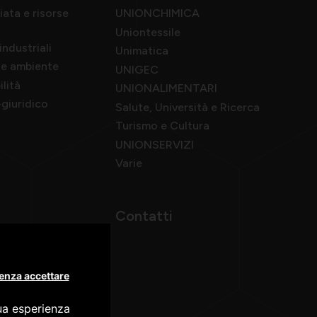
ata e risorse
UNIONCHIMICA
Uniontessile
industriali
Unimatica
a e ambiente
UNIGEC
ilità
UNIONALIMENTARI
giuridico
Salute, Università e Ricerca
Turismo e Cultura
UNIONSERVIZI
Varie
Contatti
enza accettare
tua esperienza