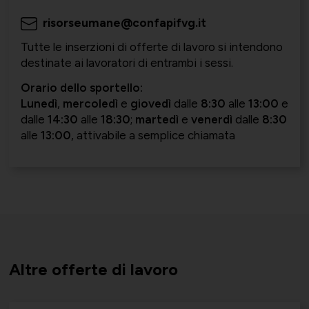
risorseumane@confapifvg.it
Società Collegate
Uniontessile
Tutte le inserzioni di offerte di lavoro si intendono
Lavoro e relazioni industriali
destinate ai lavoratori di entrambi i sessi.
Orario dello sportello:
Lunedì
,
mercoledì
e
giovedì
dalle
8:30
alle
13:00
e
Altre partecipazioni societarie
Unimatica
dalle
14:30
alle
18:30
;
martedì
e
venerdì
dalle
8:30
alle
13:00
, attivabile a semplice chiamata
Qualità, sicurezza e ambiente
Contatti per area di competenza
UNIGEC
Energia e sostenibilità
Altre offerte di lavoro
Certificazioni
UNIONALIMENTARI