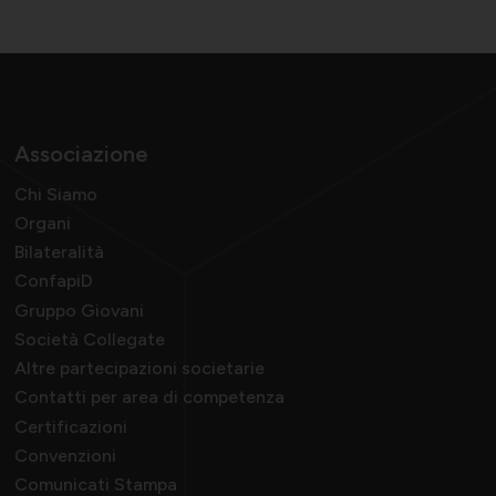
Momenti di vita associativa
Varie
Associazione
Scambi fra soci
Chi Siamo
Organi
Bilateralità
ConfapiD
Gruppo Giovani
Società Collegate
Altre partecipazioni societarie
Contatti per area di competenza
Certificazioni
Convenzioni
Comunicati Stampa