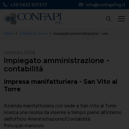
+39 0432 507377
info@confapifvg.it
Home
Offerte di Lavoro
Impiegato amministrazione - contabilità
Confapi FVG
Tutte le categorie
Tutti i servizi
Circolari
Febbraio 2026
Impiegato amministrazione -
contabilità
Impresa manifatturiera - San Vito al
Chi Siamo
UNIONMECCANICA
Finanza, contributi e agevolazioni
Apinforma
Torre
Azienda manifatturiera con sede a San Vito al Torre
ricerca una risorsa da inserire a tempo pieno all’interno
dell’ufficio Amministrazione/Contabilità.
Organi
UNITAL
Contabilità e fisco
Apiflash
Principali mansioni: