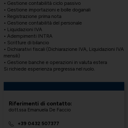
• Gestione contabilità ciclo passivo
• Gestione importazioni e bolle doganali
• Registrazione prima nota
• Gestione contabilità del personale
Bilateralità
UNIONTRASPORTI
Export e commerciale
• Liquidazioni IVA
• Adempimenti INTRA
• Scritture di bilancio
• Dichiarativi fiscali (Dichiarazione IVA, Liquidazioni IVA
mensili)
• Gestione banche e operazioni in valuta estera
ConfapiD
ANIEM
Appalti e territorio
Si richiede esperienza pregressa nel ruolo.
Gruppo Giovani
UNIONCHIMICA
Formazione finanziata e risorse
Riferimenti di contatto:
dott.ssa Emanuela De Faccio
umane
+39 0432 507377