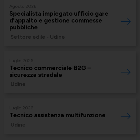
Supporto tecnico-giuridico
Agosto 2026
Specialista impiegato ufficio gare
d'appalto e gestione commesse
pubbliche
Convenzioni
Salute, Università e Ricerca
Settore edile - Udine
Affari generali
Luglio 2026
Tecnico commerciale B2G –
Comunicati Stampa
Turismo e Cultura
sicurezza stradale
Offerte di lavoro
Udine
Luglio 2026
Associarsi
UNIONSERVIZI
Tecnico assistenza multifunzione
Udine