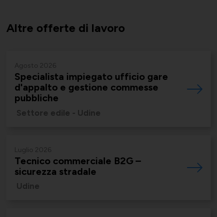
Supporto tecnico-giuridico
Altre offerte di lavoro
Convenzioni
Salute, Università e Ricerca
Affari generali
Agosto 2026
Specialista impiegato ufficio gare
d'appalto e gestione commesse
pubbliche
Comunicati Stampa
Turismo e Cultura
Settore edile - Udine
Offerte di lavoro
Luglio 2026
Tecnico commerciale B2G –
Associarsi
UNIONSERVIZI
sicurezza stradale
Udine