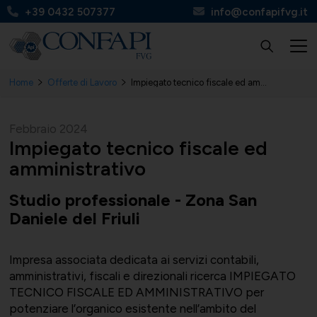
+39 0432 507377
info@confapifvg.it
Home
Offerte di Lavoro
Impiegato tecnico fiscale ed amministrativo-01
Confapi FVG
Tutte le categorie
Tutti i servizi
Circolari
Febbraio 2024
Impiegato tecnico fiscale ed
amministrativo
Studio professionale - Zona San
Chi Siamo
UNIONMECCANICA
Finanza, contributi e agevolazioni
Apinforma
Daniele del Friuli
Impresa associata dedicata ai servizi contabili,
amministrativi, fiscali e direzionali ricerca IMPIEGATO
TECNICO FISCALE ED AMMINISTRATIVO per
Organi
UNITAL
Contabilità e fisco
Apiflash
potenziare l’organico esistente nell’ambito del