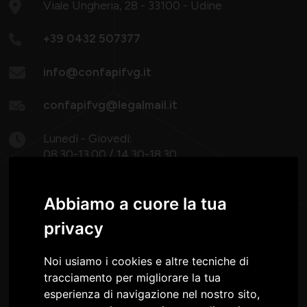
Viale Ungheria, 28 - 33100 - Udine
+39 0432 507377
info@confapifvg.it
confapifvg@legalmail.it
Lunedì - Giovedì:
08.30-13.00 / 14.30-18.30
Venerdì: 8.30 -13.00
Abbiamo a cuore la tua
privacy
Noi usiamo i cookies e altre tecniche di
tracciamento per migliorare la tua
Confapi FVG è nel Consiglio e nella Giunta della
esperienza di navigazione nel nostro sito,