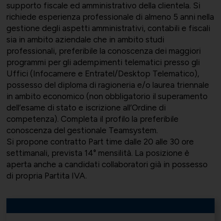
supporto fiscale ed amministrativo della clientela. Si
richiede esperienza professionale di almeno 5 anni nella
gestione degli aspetti amministrativi, contabili e fiscali
sia in ambito aziendale che in ambito studi
Bilateralità
UNIONTRASPORTI
Export e commerciale
professionali, preferibile la conoscenza dei maggiori
programmi per gli adempimenti telematici presso gli
Uffici (Infocamere e Entratel/Desktop Telematico),
possesso del diploma di ragioneria e/o laurea triennale
in ambito economico (non obbligatorio il superamento
dell’esame di stato e iscrizione all’Ordine di
ConfapiD
ANIEM
Appalti e territorio
competenza). Completa il profilo la preferibile
conoscenza del gestionale Teamsystem.
Si propone contratto Part time dalle 20 alle 30 ore
settimanali, prevista 14° mensilità. La posizione è
aperta anche a candidati collaboratori già in possesso
Gruppo Giovani
UNIONCHIMICA
Formazione finanziata e risorse
di propria Partita IVA.
umane