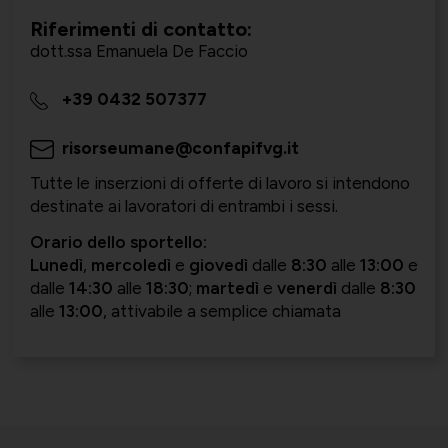
Riferimenti di contatto:
Società Collegate
Uniontessile
dott.ssa Emanuela De Faccio
Lavoro e relazioni industriali
+39 0432 507377
risorseumane@confapifvg.it
Altre partecipazioni societarie
Unimatica
Tutte le inserzioni di offerte di lavoro si intendono
Qualità, sicurezza e ambiente
destinate ai lavoratori di entrambi i sessi.
Orario dello sportello:
Lunedì
,
mercoledì
e
giovedì
dalle
8:30
alle
13:00
e
Contatti per area di competenza
UNIGEC
dalle
14:30
alle
18:30
;
martedì
e
venerdì
dalle
8:30
alle
13:00
, attivabile a semplice chiamata
Energia e sostenibilità
Certificazioni
UNIONALIMENTARI