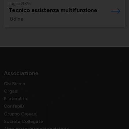
Luglio 2026
Momenti di vita associativa
Varie
Tecnico assistenza multifunzione
Udine
Scambi fra soci
Associazione
Chi Siamo
Organi
Bilateralità
ConfapiD
Gruppo Giovani
Società Collegate
Altre partecipazioni societarie