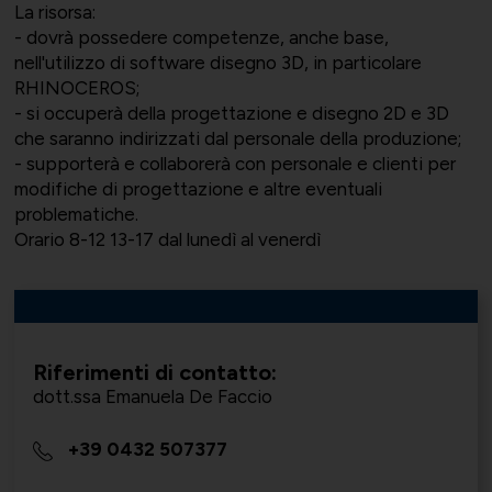
La risorsa:
- dovrà possedere competenze, anche base,
nell'utilizzo di software disegno 3D, in particolare
RHINOCEROS;
Bilateralità
UNIONTRASPORTI
Export e commerciale
- si occuperà della progettazione e disegno 2D e 3D
che saranno indirizzati dal personale della produzione;
- supporterà e collaborerà con personale e clienti per
modifiche di progettazione e altre eventuali
problematiche.
Orario 8-12 13-17 dal lunedì al venerdì
ConfapiD
ANIEM
Appalti e territorio
Riferimenti di contatto:
Gruppo Giovani
UNIONCHIMICA
Formazione finanziata e risorse
dott.ssa Emanuela De Faccio
umane
+39 0432 507377