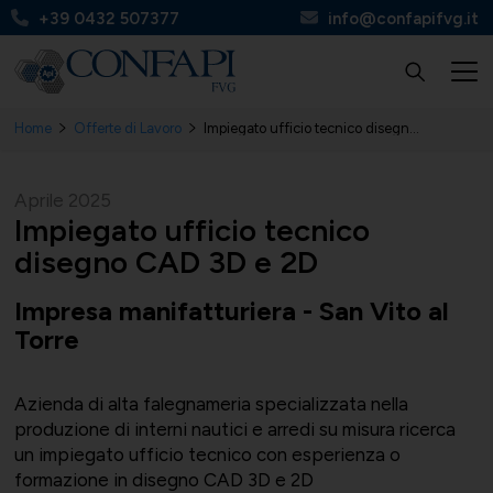
+39 0432 507377
info@confapifvg.it
Home
Offerte di Lavoro
Impiegato ufficio tecnico disegno CAD 3D e 2D
Confapi FVG
Tutte le categorie
Tutti i servizi
Circolari
Aprile 2025
Impiegato ufficio tecnico
disegno CAD 3D e 2D
Impresa manifatturiera - San Vito al
Chi Siamo
UNIONMECCANICA
Finanza, contributi e agevolazioni
Apinforma
Torre
Azienda di alta falegnameria specializzata nella
produzione di interni nautici e arredi su misura ricerca
un impiegato ufficio tecnico con esperienza o
Organi
UNITAL
Contabilità e fisco
Apiflash
formazione in disegno CAD 3D e 2D