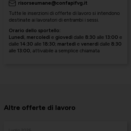
risorseumane@confapifvg.it
Società Collegate
Uniontessile
Tutte le inserzioni di offerte di lavoro si intendono
destinate ai lavoratori di entrambi i sessi.
Lavoro e relazioni industriali
Orario dello sportello:
Lunedì
,
mercoledì
e
giovedì
dalle
8:30
alle
13:00
e
dalle
14:30
alle
18:30
;
martedì
e
venerdì
dalle
8:30
Altre partecipazioni societarie
Unimatica
alle
13:00
, attivabile a semplice chiamata
Qualità, sicurezza e ambiente
Contatti per area di competenza
UNIGEC
Energia e sostenibilità
Altre offerte di lavoro
Certificazioni
UNIONALIMENTARI
Luglio 2026