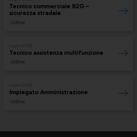
Supporto tecnico-giuridico
Tecnico commerciale B2G –
sicurezza stradale
Udine
Convenzioni
Salute, Università e Ricerca
Affari generali
Luglio 2026
Tecnico assistenza multifunzione
Udine
Comunicati Stampa
Turismo e Cultura
Offerte di lavoro
Luglio 2026
Impiegato Amministrazione
Udine
Associarsi
UNIONSERVIZI