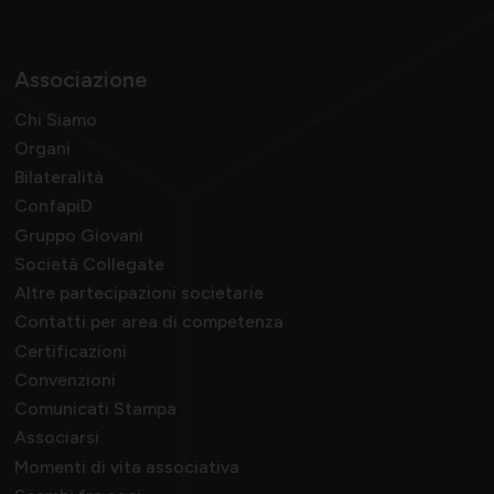
Momenti di vita associativa
Varie
Associazione
Chi Siamo
Organi
Scambi fra soci
Bilateralità
ConfapiD
Gruppo Giovani
Società Collegate
Altre partecipazioni societarie
Contatti per area di competenza
Certificazioni
Convenzioni
Comunicati Stampa
Associarsi
Momenti di vita associativa