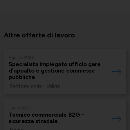
Supporto tecnico-giuridico
Convenzioni
Salute, Università e Ricerca
Altre offerte di lavoro
Affari generali
Agosto 2026
Specialista impiegato ufficio gare
Comunicati Stampa
Turismo e Cultura
d'appalto e gestione commesse
Offerte di lavoro
pubbliche
Settore edile - Udine
Associarsi
UNIONSERVIZI
Luglio 2026
Tecnico commerciale B2G –
sicurezza stradale
Udine