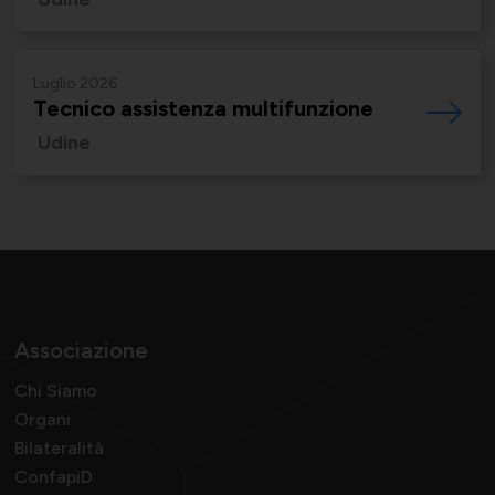
Momenti di vita associativa
Varie
Luglio 2026
Tecnico assistenza multifunzione
Udine
Scambi fra soci
Associazione
Chi Siamo
Organi
Bilateralità
ConfapiD