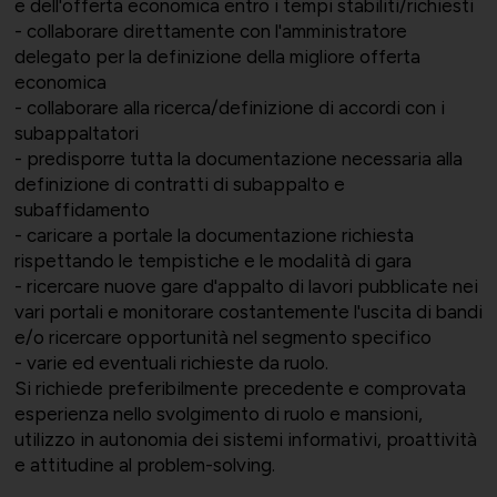
e dell'offerta economica entro i tempi stabiliti/richiesti
- collaborare direttamente con l'amministratore
delegato per la definizione della migliore offerta
economica
- collaborare alla ricerca/definizione di accordi con i
Bilateralità
UNIONTRASPORTI
Export e commerciale
subappaltatori
- predisporre tutta la documentazione necessaria alla
definizione di contratti di subappalto e
subaffidamento
- caricare a portale la documentazione richiesta
ConfapiD
ANIEM
Appalti e territorio
rispettando le tempistiche e le modalità di gara
- ricercare nuove gare d'appalto di lavori pubblicate nei
vari portali e monitorare costantemente l'uscita di bandi
e/o ricercare opportunità nel segmento specifico
- varie ed eventuali richieste da ruolo.
Si richiede preferibilmente precedente e comprovata
Gruppo Giovani
UNIONCHIMICA
Formazione finanziata e risorse
esperienza nello svolgimento di ruolo e mansioni,
utilizzo in autonomia dei sistemi informativi, proattività
umane
e attitudine al problem-solving.