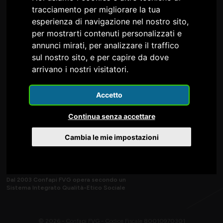
tracciamento per migliorare la tua
Confapi FVG è nel Consiglio e nella Giunta della
esperienza di navigazione nel nostro sito,
per mostrarti contenuti personalizzati e
annunci mirati, per analizzare il traffico
sul nostro sito, e per capire da dove
arrivano i nostri visitatori.
Accetto
Continua senza accettare
Cambia le mie impostazioni
Dal 2003 Confapi FVG opera secondo un
Sistema Integrato Qualità-Etico Sociale
© 2026 - Confapi FVG - Codice Fiscale 80010970301