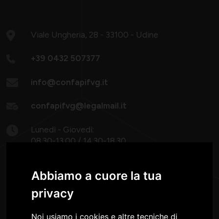
Viale Ungheria, 28 - 33100 - Udine
+39 0432 507377
info@confapifvg.it
confapifvg@legalmail.it
Lunedì - Giovedì:
08.30-13.00 / 14.30-18.30
Venerdì: 8.30 -13.00
Abbiamo a cuore la tua
privacy
Noi usiamo i cookies e altre tecniche di