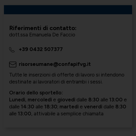
Società Collegate
Uniontessile
Lavoro e relazioni industriali
Riferimenti di contatto:
dott.ssa Emanuela De Faccio
Altre partecipazioni societarie
Unimatica
+39 0432 507377
Qualità, sicurezza e ambiente
risorseumane@confapifvg.it
Tutte le inserzioni di offerte di lavoro si intendono
destinate ai lavoratori di entrambi i sessi.
Contatti per area di competenza
UNIGEC
Orario dello sportello:
Lunedì
,
mercoledì
e
giovedì
dalle
8:30
alle
13:00
e
Energia e sostenibilità
dalle
14:30
alle
18:30
;
martedì
e
venerdì
dalle
8:30
alle
13:00
, attivabile a semplice chiamata
Certificazioni
UNIONALIMENTARI