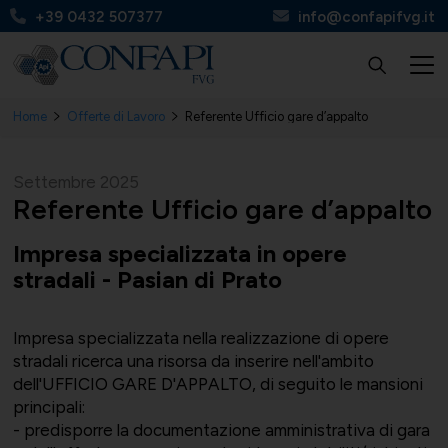
+39 0432 507377
info@confapifvg.it
Home
Offerte di Lavoro
Referente Ufficio gare d’appalto
Confapi FVG
Tutte le categorie
Tutti i servizi
Circolari
Settembre 2025
Referente Ufficio gare d’appalto
Impresa specializzata in opere
stradali - Pasian di Prato
Chi Siamo
UNIONMECCANICA
Finanza, contributi e agevolazioni
Apinforma
Impresa specializzata nella realizzazione di opere
stradali ricerca una risorsa da inserire nell'ambito
dell'UFFICIO GARE D'APPALTO, di seguito le mansioni
principali:
Organi
UNITAL
Contabilità e fisco
Apiflash
- predisporre la documentazione amministrativa di gara