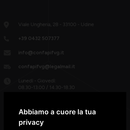
Viale Ungheria, 28 - 33100 - Udine
+39 0432 507377
info@confapifvg.it
confapifvg@legalmail.it
Lunedì - Giovedì:
08.30-13.00 / 14.30-18.30
Venerdì: 8.30 -13.00
Abbiamo a cuore la tua
privacy