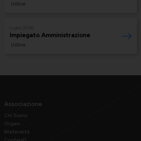
Supporto tecnico-giuridico
Udine
Luglio 2026
Convenzioni
Salute, Università e Ricerca
Impiegato Amministrazione
Affari generali
Udine
Comunicati Stampa
Turismo e Cultura
Offerte di lavoro
Associazione
Associarsi
UNIONSERVIZI
Chi Siamo
Organi
Bilateralità
ConfapiD