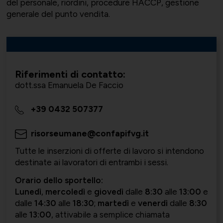
del personale, riordini, procedure HACCP, gestione
generale del punto vendita.
Bilateralità
UNIONTRASPORTI
Export e commerciale
Riferimenti di contatto:
dott.ssa Emanuela De Faccio
+39 0432 507377
ConfapiD
ANIEM
Appalti e territorio
risorseumane@confapifvg.it
Tutte le inserzioni di offerte di lavoro si intendono
destinate ai lavoratori di entrambi i sessi.
Gruppo Giovani
UNIONCHIMICA
Formazione finanziata e risorse
Orario dello sportello:
Lunedì
,
mercoledì
e
giovedì
dalle
8:30
alle
13:00
e
umane
dalle
14:30
alle
18:30
;
martedì
e
venerdì
dalle
8:30
alle
13:00
, attivabile a semplice chiamata