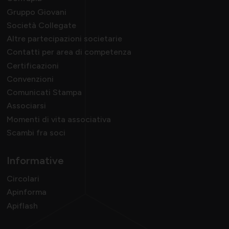
Gruppo Giovani
Momenti di vita associativa
Varie
Società Collegate
Altre partecipazioni societarie
Contatti per area di competenza
Certificazioni
Scambi fra soci
Convenzioni
Comunicati Stampa
Associarsi
Momenti di vita associativa
Scambi fra soci
Informative
Circolari
Apinforma
Apiflash