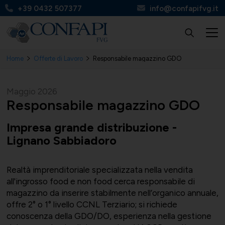
+39 0432 507377
info@confapifvg.it
Home
Offerte di Lavoro
Responsabile magazzino GDO
Confapi FVG
Tutte le categorie
Tutti i servizi
Circolari
Maggio 2026
Responsabile magazzino GDO
Impresa grande distribuzione -
Lignano Sabbiadoro
Chi Siamo
UNIONMECCANICA
Finanza, contributi e agevolazioni
Apinforma
Realtà imprenditoriale specializzata nella vendita
all'ingrosso food e non food cerca responsabile di
magazzino da inserire stabilmente nell’organico annuale,
offre 2° o 1° livello CCNL Terziario; si richiede
Organi
UNITAL
Contabilità e fisco
Apiflash
conoscenza della GDO/DO, esperienza nella gestione