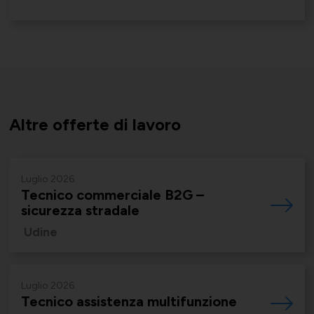
Società Collegate
Uniontessile
Lavoro e relazioni industriali
Altre partecipazioni societarie
Unimatica
Altre offerte di lavoro
Qualità, sicurezza e ambiente
Luglio 2026
Tecnico commerciale B2G –
Contatti per area di competenza
UNIGEC
sicurezza stradale
Energia e sostenibilità
Udine
Luglio 2026
Certificazioni
UNIONALIMENTARI
Tecnico assistenza multifunzione