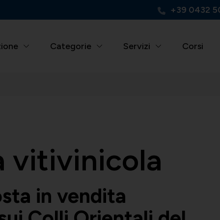
+39 0432 5
zione
Categorie
Servizi
Corsi
 vitivinicola
sta in vendita
ui Colli Orientali del