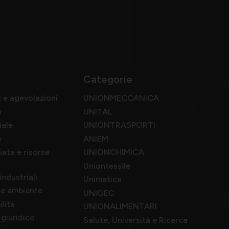
Categorie
i e agevolazioni
UNIONMECCANICA
o
UNITAL
iale
UNIONTRASPORTI
o
ANIEM
ata e risorse
UNIONCHIMICA
Uniontessile
industriali
Unimatica
a e ambiente
UNIGEC
ilità
UNIONALIMENTARI
giuridico
Salute, Università e Ricerca