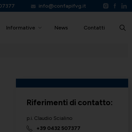
07377
info@confapifvg.it
Informative
News
Contatti
Riferimenti di contatto:
p.i. Claudio Scialino
+39 0432 507377