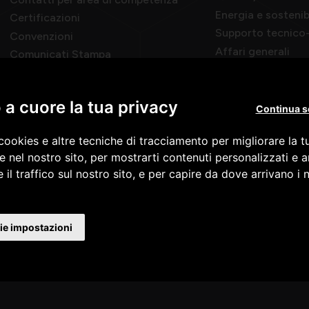
Energia e sostenib
Certificazioni
Supporto tecnico-
Convenzioni
Affari generali
Comunicati Stampa
Offerte di lavoro
Associarsi
Momenti di vita associativa
a cuore la tua privacy
Scambi fra soci
Continua s
cookies e altre tecniche di tracciamento per migliorare la 
e nel nostro sito, per mostrarti contenuti personalizzati e a
Informative
 il traffico sul nostro sito, e per capire da dove arrivano i n
Circolari
Apinforma
Apiflash
ie impostazioni