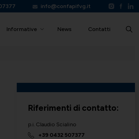
07377
info@confapifvg.it
Informative
News
Contatti
Riferimenti di contatto:
p.i. Claudio Scialino
+39 0432 507377