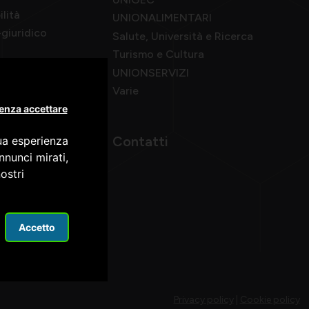
ilità
UNIONALIMENTARI
giuridico
Salute, Università e Ricerca
Turismo e Cultura
UNIONSERVIZI
Varie
enza accettare
Contatti
tua esperienza
nnunci mirati,
ostri
Accetto
Privacy policy
|
Cookie policy