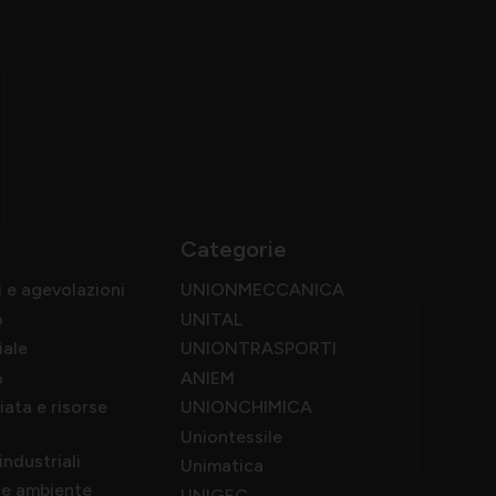
Categorie
i e agevolazioni
UNIONMECCANICA
o
UNITAL
iale
UNIONTRASPORTI
o
ANIEM
ata e risorse
UNIONCHIMICA
Uniontessile
industriali
Unimatica
a e ambiente
UNIGEC