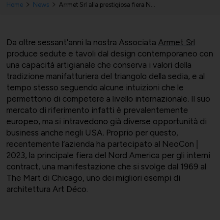
Home
News
Arrmet Srl alla prestigiosa fiera Neocon | 2023 di Chicago
Da oltre sessant'anni la nostra Associata
Arrmet Srl
Bilateralità
UNIONTRASPORTI
Export e commerciale
produce sedute e tavoli dal design contemporaneo con
una capacità artigianale che conserva i valori della
tradizione manifatturiera del triangolo della sedia, e al
tempo stesso seguendo alcune intuizioni che le
permettono di competere a livello internazionale. Il suo
mercato di riferimento infatti è prevalentemente
ConfapiD
ANIEM
Appalti e territorio
europeo, ma si intravedono già diverse opportunità di
business anche negli USA. Proprio per questo,
recentemente l’azienda ha partecipato al NeoCon |
2023, la principale fiera del Nord America per gli interni
contract, una manifestazione che si svolge dal 1969 al
Gruppo Giovani
UNIONCHIMICA
Formazione finanziata e risorse
The Mart di Chicago, uno dei migliori esempi di
architettura Art Déco.
umane