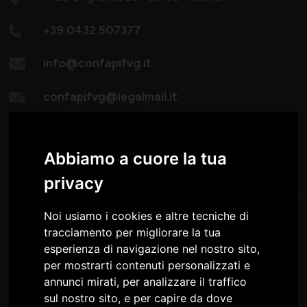
+39 0432 507377
info@confapifvg.it
confapifvg@legalmail.it
Lunedì - Giovedì:
08.30-13.00 / 14.30-18.30
Abbiamo a cuore la tua
Venerdì: 8.30 -13.00
privacy
Noi usiamo i cookies e altre tecniche di
tracciamento per migliorare la tua
esperienza di navigazione nel nostro sito,
per mostrarti contenuti personalizzati e
annunci mirati, per analizzare il traffico
Confapi FVG è nel Consiglio e nella Giunta della
sul nostro sito, e per capire da dove