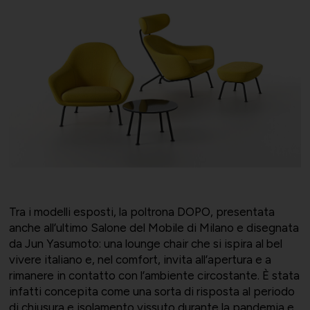
Società Collegate
Uniontessile
Lavoro e relazioni industriali
Altre partecipazioni societarie
Unimatica
Qualità, sicurezza e ambiente
Contatti per area di competenza
UNIGEC
Tra i modelli esposti, la poltrona DOPO, presentata
anche all’ultimo Salone del Mobile di Milano e disegnata
Energia e sostenibilità
da Jun Yasumoto: una lounge chair che si ispira al bel
vivere italiano e, nel comfort, invita all’apertura e a
rimanere in contatto con l’ambiente circostante. È stata
Certificazioni
UNIONALIMENTARI
infatti concepita come una sorta di risposta al periodo
di chiusura e isolamento vissuto durante la pandemia e