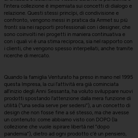
Supporto tecnico-giuridico
l’intera collezione è imperniata sui concetti di dialogo e
relazione. Questi stessi princìpi, di condivisione e
confronto, vengono messi in pratica da Arrmet su più
fronti: sia nei rapporti professionali con i designer, che
Convenzioni
Salute, Università e Ricerca
sono coinvolti nei progetti in maniera continuativa e
con i quali vi è una stima reciproca, sia nel rapporto con
Affari generali
i clienti, che vengono spesso interpellati, anche tramite
ricerche di mercato.
Comunicati Stampa
Turismo e Cultura
Quando la famiglia Venturato ha preso in mano nel 1995
Offerte di lavoro
questa Impresa, la cui l’attività era già cominciata
all’inizio degli Anni Sessanta, ha voluto sviluppare nuovi
prodotti spostando l’attenzione dalla mera funzione di
utilità (“una sedia serve per sedersi”), a un concetto di
Associarsi
UNIONSERVIZI
design che non fosse fine a sé stesso, ma che avesse
un contenuto: come abbiamo visto con DOPO (la
collezione che vuole ispirare libertà nel “dopo
pandemia”), dietro ad ogni prodotto c’è un pensiero,