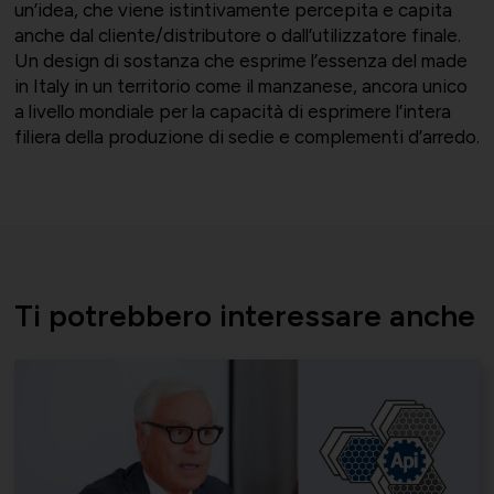
un’idea, che viene istintivamente percepita e capita
Momenti di vita associativa
Varie
anche dal cliente/distributore o dall’utilizzatore finale.
Un design di sostanza che esprime l’essenza del made
in Italy in un territorio come il manzanese, ancora unico
a livello mondiale per la capacità di esprimere l’intera
filiera della produzione di sedie e complementi d’arredo.
Scambi fra soci
Ti potrebbero interessare anche