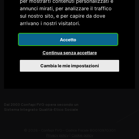
per mostrarti contenuti personalizzati e
Confapi FVG è nel Consiglio e nella Giunta della
annunci mirati, per analizzare il traffico
sul nostro sito, e per capire da dove
arrivano i nostri visitatori.
Accetto
Continua senza accettare
Cambia le mie impostazioni
Dal 2003 Confapi FVG opera secondo un
Sistema Integrato Qualità-Etico Sociale
© 2026 - Confapi FVG - Codice Fiscale 80010970301
Privacy policy
|
Cookie policy