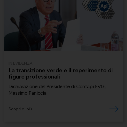
Momenti di vita associativa
Varie
Scambi fra soci
IN EVIDENZA
La transizione verde e il reperimento di
figure professionali
Dichiarazione del Presidente di Confapi FVG,
Massimo Paniccia
Scopri di più