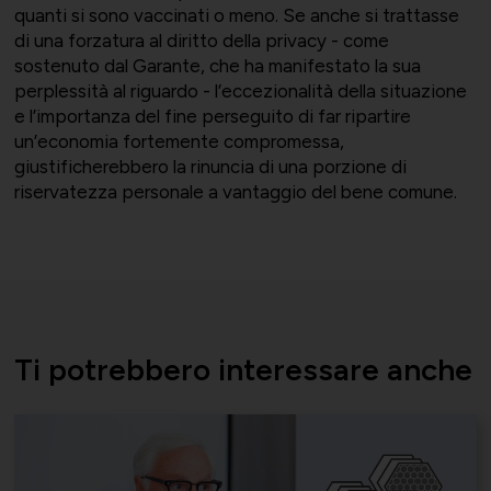
Supporto tecnico-giuridico
quanti si sono vaccinati o meno. Se anche si trattasse
di una forzatura al diritto della privacy - come
sostenuto dal Garante, che ha manifestato la sua
perplessità al riguardo - l’eccezionalità della situazione
Convenzioni
Salute, Università e Ricerca
e l’importanza del fine perseguito di far ripartire
un’economia fortemente compromessa,
Affari generali
giustificherebbero la rinuncia di una porzione di
riservatezza personale a vantaggio del bene comune.
Comunicati Stampa
Turismo e Cultura
Offerte di lavoro
Ti potrebbero interessare anche
Associarsi
UNIONSERVIZI