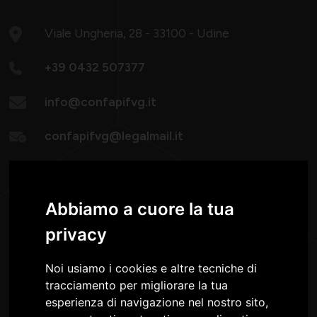
Viale Ungheria, 28 - 33100 - Udine
+39 0432 507377
info@confapifvg.it
confapifvg@legalmail.it
Lunedì - Giovedì:
08.30-13.00 / 14.30-18.30
Venerdì: 8.30 -13.00
Abbiamo a cuore la tua
privacy
Noi usiamo i cookies e altre tecniche di
tracciamento per migliorare la tua
esperienza di navigazione nel nostro sito,