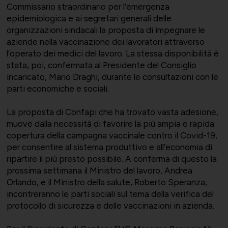
Commissario straordinario per l’emergenza
epidemiologica e ai segretari generali delle
organizzazioni sindacali la proposta di impegnare le
aziende nella vaccinazione dei lavoratori attraverso
Bilateralità
UNIONTRASPORTI
Export e commerciale
l’operato dei medici del lavoro. La stessa disponibilità è
stata, poi, confermata al Presidente del Consiglio
incaricato, Mario Draghi, durante le consultazioni con le
parti economiche e sociali.
La proposta di Confapi che ha trovato vasta adesione,
ConfapiD
ANIEM
Appalti e territorio
muove dalla necessità di favorire la più ampia e rapida
copertura della campagna vaccinale contro il Covid-19,
per consentire al sistema produttivo e all’economia di
ripartire il più presto possibile. A conferma di questo la
prossima settimana il Ministro del lavoro, Andrea
Gruppo Giovani
UNIONCHIMICA
Formazione finanziata e risorse
Orlando, e il Ministro della salute, Roberto Speranza,
incontreranno le parti sociali sul tema della verifica del
umane
protocollo di sicurezza e delle vaccinazioni in azienda.