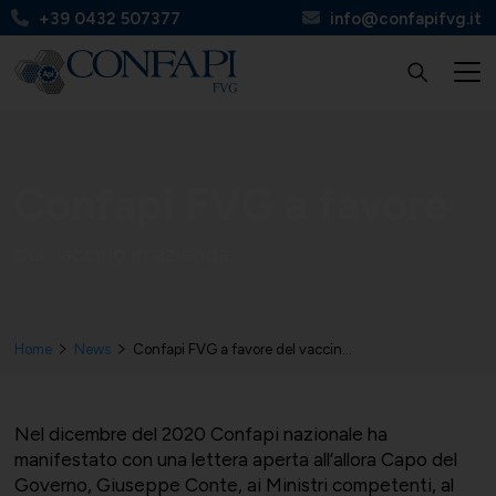
+39 0432 507377
info@confapifvg.it
Confapi FVG
Tutte le categorie
Tutti i servizi
Circolari
Confapi FVG a favore
del vaccino in azienda
Chi Siamo
UNIONMECCANICA
Finanza, contributi e agevolazioni
Apinforma
Home
News
Confapi FVG a favore del vaccino in azienda
Nel dicembre del 2020 Confapi nazionale ha
manifestato con una lettera aperta all’allora Capo del
Organi
UNITAL
Contabilità e fisco
Apiflash
Governo, Giuseppe Conte, ai Ministri competenti, al