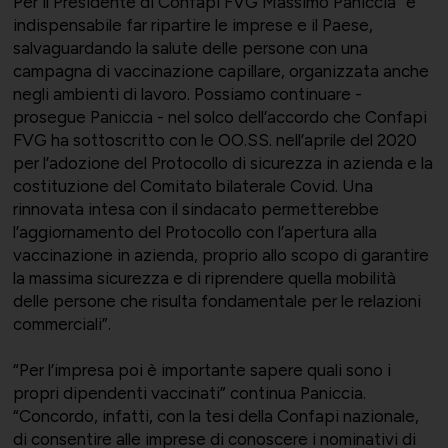
Per il Presidente di Confapi FVG Massimo Paniccia “è
indispensabile far ripartire le imprese e il Paese,
Società Collegate
Uniontessile
salvaguardando la salute delle persone con una
campagna di vaccinazione capillare, organizzata anche
Lavoro e relazioni industriali
negli ambienti di lavoro. Possiamo continuare -
prosegue Paniccia - nel solco dell’accordo che Confapi
FVG ha sottoscritto con le OO.SS. nell’aprile del 2020
Altre partecipazioni societarie
Unimatica
per l’adozione del Protocollo di sicurezza in azienda e la
costituzione del Comitato bilaterale Covid. Una
Qualità, sicurezza e ambiente
rinnovata intesa con il sindacato permetterebbe
l’aggiornamento del Protocollo con l’apertura alla
vaccinazione in azienda, proprio allo scopo di garantire
la massima sicurezza e di riprendere quella mobilità
Contatti per area di competenza
UNIGEC
delle persone che risulta fondamentale per le relazioni
commerciali”.
Energia e sostenibilità
“Per l’impresa poi è importante sapere quali sono i
propri dipendenti vaccinati” continua Paniccia.
Certificazioni
UNIONALIMENTARI
“Concordo, infatti, con la tesi della Confapi nazionale,
di consentire alle imprese di conoscere i nominativi di