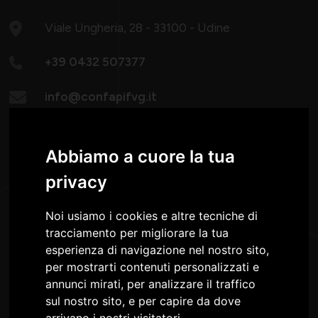
Viale Ungheria, 28 - 33100 - Udine
+39 0432 507377
info@confapifvg.it
confapifvg@legalmail.it
Abbiamo a cuore la tua
Lunedì - Giovedì:
privacy
08.30-13.00 / 14.30-18.30
Venerdì: 8.30 -13.00
Noi usiamo i cookies e altre tecniche di
tracciamento per migliorare la tua
esperienza di navigazione nel nostro sito,
per mostrarti contenuti personalizzati e
annunci mirati, per analizzare il traffico
sul nostro sito, e per capire da dove
arrivano i nostri visitatori.