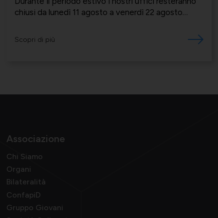
Durante il periodo estivo i nostri uffici resteranno
chiusi da lunedì 11 agosto a venerdì 22 agosto
compreso
Scopri di più
Associazione
Chi Siamo
Organi
Bilateralità
ConfapiD
Gruppo Giovani