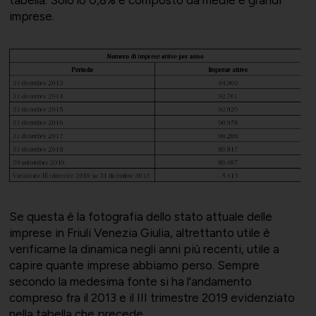
imprese.
Momenti di vita associativa
Varie
Scambi fra soci
Se questa è la fotografia dello stato attuale delle
imprese in Friuli Venezia Giulia, altrettanto utile è
verificarne la dinamica negli anni più recenti, utile a
capire quante imprese abbiamo perso. Sempre
secondo la medesima fonte si ha l'andamento
compreso fra il 2013 e il III trimestre 2019 evidenziato
nella tabella che precede.