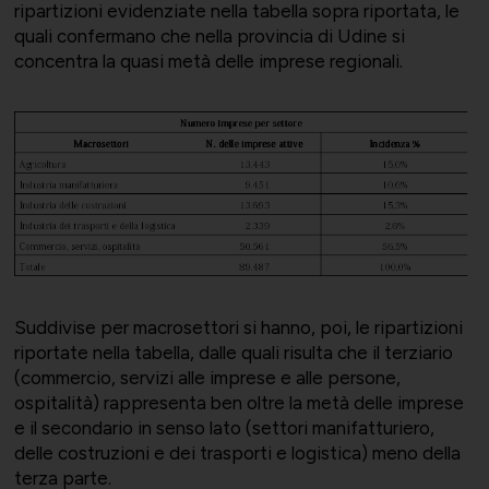
ripartizioni evidenziate nella tabella sopra riportata, le
quali confermano che nella provincia di Udine si
Società Collegate
Uniontessile
concentra la quasi metà delle imprese regionali.
Lavoro e relazioni industriali
Altre partecipazioni societarie
Unimatica
Qualità, sicurezza e ambiente
Contatti per area di competenza
UNIGEC
Suddivise per macrosettori si hanno, poi, le ripartizioni
riportate nella tabella, dalle quali risulta che il terziario
Energia e sostenibilità
(commercio, servizi alle imprese e alle persone,
ospitalità) rappresenta ben oltre la metà delle imprese
e il secondario in senso lato (settori manifatturiero,
Certificazioni
UNIONALIMENTARI
delle costruzioni e dei trasporti e logistica) meno della
terza parte.