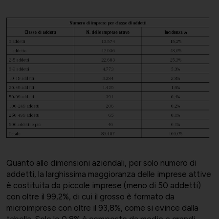
Supporto tecnico-giuridico
Convenzioni
Salute, Università e Ricerca
Affari generali
Comunicati Stampa
Turismo e Cultura
Offerte di lavoro
Quanto alle dimensioni aziendali, per solo numero di
Associarsi
UNIONSERVIZI
addetti, la larghissima maggioranza delle imprese attive
è costituita da piccole imprese (meno di 50 addetti)
con oltre il 99,2%, di cui il grosso è formato da
microimprese con oltre il 93,8%, come si evince dalla
tabella. Solo lo 0,8% è composto da medie e grandi