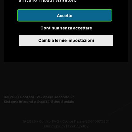
Confapi FVG è nel Consiglio e nella Giunta della
Accetto
Continua senza accettare
Cambia le mie impostazioni
Dal 2003 Confapi FVG opera secondo un
Sistema Integrato Qualità-Etico Sociale
© 2026 - Confapi FVG - Codice Fiscale 80010970301
Privacy policy
|
Cookie policy