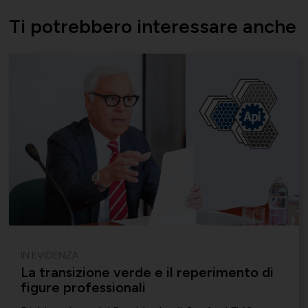
Ti potrebbero interessare anche
Società Collegate
Uniontessile
Lavoro e relazioni industriali
Altre partecipazioni societarie
Unimatica
Qualità, sicurezza e ambiente
Contatti per area di competenza
UNIGEC
Energia e sostenibilità
IN EVIDENZA
La transizione verde e il reperimento di
Certificazioni
UNIONALIMENTARI
figure professionali