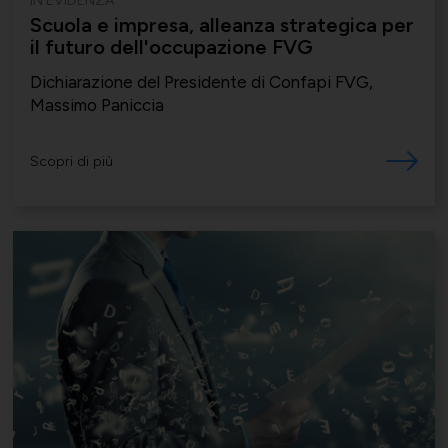
IN EVIDENZA
Scuola e impresa, alleanza strategica per
Momenti di vita associativa
Varie
il futuro dell'occupazione FVG
Dichiarazione del Presidente di Confapi FVG,
Massimo Paniccia
Scambi fra soci
Scopri di più