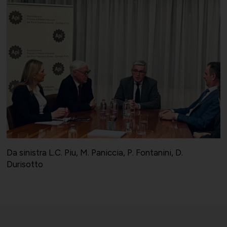
Bilateralità
UNIONTRASPORTI
Export e commerciale
ConfapiD
ANIEM
Appalti e territorio
Da sinistra L.C. Piu, M. Paniccia, P. Fontanini, D.
Durisotto
Gruppo Giovani
UNIONCHIMICA
Formazione finanziata e risorse
umane