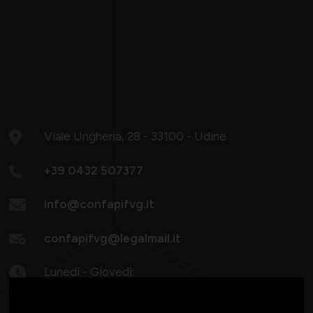
Viale Ungheria, 28 - 33100 - Udine
+39 0432 507377
info@confapifvg.it
confapifvg@legalmail.it
Lunedì - Giovedì:
08.30-13.00 / 14.30-18.30
Venerdì: 8.30 -13.00