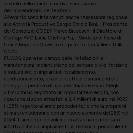
Supporto tecnico-giuridico
simbolo dello spirito creativo e innovativo
dell’imprenditoria del territorio.
All’evento sono intervenuti anche l’Assessore regionale
alle Attività Produttive Sergio Emidio Bini, il Presidente
Convenzioni
Salute, Università e Ricerca
del Consorzio COSEF Marco Bruseschi, il Direttore di
Confapi FVG Lucia Cristina Piu, il Sindaco di Pavia di
Affari generali
Udine Beppino Govetto e il parroco don Valerio Dalla
Costa.
EUCOS opera nel campo delle installazioni e
manutenzioni impiantistiche del settore civile, terziario
Comunicati Stampa
Turismo e Cultura
e industriale, di impianti di riscaldamento,
Offerte di lavoro
condizionamento, idraulici, elettrici e antincendio e
noleggio operativo di apparecchiature Hvac. Negli
ultimi anni ha registrato un'importante crescita, con
ricavi che si sono attestati a 3,4 milioni di euro nel 2023
Associarsi
UNIONSERVIZI
(+25% rispetto all'anno precedente) e che la proprietà
stima si chiuderanno con un nuovo aumento del 26% nel
2024. L'aumento del volume di affari ha comportato
infatti anche un ampliamento in termini di personale: nel