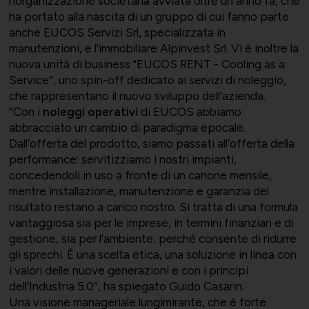
riorganizzazione societaria avviata oltre un anno fa, che
ha portato alla nascita di un gruppo di cui fanno parte
anche EUCOS Servizi Srl, specializzata in
manutenzioni, e l’immobiliare Alpinvest Srl. Vi è inoltre la
nuova unità di business "EUCOS RENT - Cooling as a
Service”, uno spin-off dedicato ai servizi di noleggio,
che rappresentano il nuovo sviluppo dell'azienda.
“Con i
noleggi operativi
di EUCOS abbiamo
abbracciato un cambio di paradigma epocale.
Dall’offerta del prodotto, siamo passati all’offerta della
performance: servitizziamo i nostri impianti,
concedendoli in uso a fronte di un canone mensile,
mentre installazione, manutenzione e garanzia del
risultato restano a carico nostro. Si tratta di una formula
vantaggiosa sia per le imprese, in termini finanziari e di
gestione, sia per l’ambiente, perché consente di ridurre
gli sprechi. È una scelta etica, una soluzione in linea con
i valori delle nuove generazioni e con i principi
dell’Industria 5.0”, ha spiegato Guido Casarin.
Una visione manageriale lungimirante, che è forte