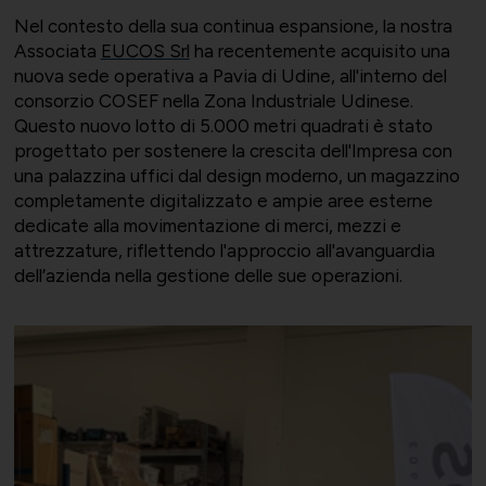
Nel contesto della sua continua espansione, la nostra
Associata
EUCOS Srl
ha recentemente acquisito una
nuova sede operativa a Pavia di Udine, all'interno del
consorzio COSEF nella Zona Industriale Udinese.
Bilateralità
UNIONTRASPORTI
Export e commerciale
Questo nuovo lotto di 5.000 metri quadrati è stato
progettato per sostenere la crescita dell'Impresa con
una palazzina uffici dal design moderno, un magazzino
completamente digitalizzato e ampie aree esterne
dedicate alla movimentazione di merci, mezzi e
ConfapiD
ANIEM
Appalti e territorio
attrezzature, riflettendo l'approccio all'avanguardia
dell’azienda nella gestione delle sue operazioni.
Gruppo Giovani
UNIONCHIMICA
Formazione finanziata e risorse
umane