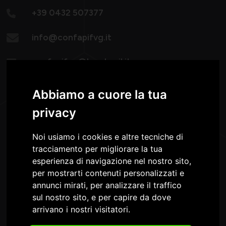
+39 0432 507377
info@confapifvg.it
confapifvg@legalmail.it
Lunedì - Giovedì:
Abbiamo a cuore la tua
08.30-13.00 / 14.30-18.30
Venerdì: 8.30 -13.00
privacy
Noi usiamo i cookies e altre tecniche di
tracciamento per migliorare la tua
esperienza di navigazione nel nostro sito,
per mostrarti contenuti personalizzati e
annunci mirati, per analizzare il traffico
sul nostro sito, e per capire da dove
Confapi FVG è nel Consiglio e nella Giunta della
arrivano i nostri visitatori.