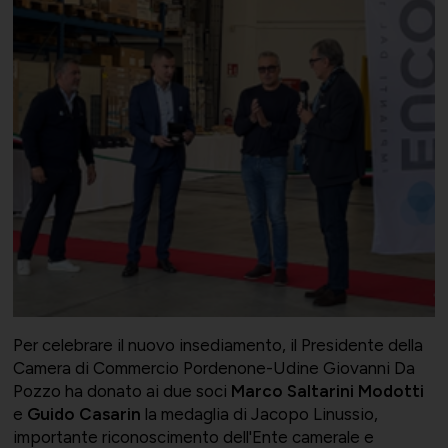
Società Collegate
Uniontessile
Lavoro e relazioni industriali
Altre partecipazioni societarie
Unimatica
Qualità, sicurezza e ambiente
Contatti per area di competenza
UNIGEC
Energia e sostenibilità
Per celebrare il nuovo insediamento, il Presidente della
Camera di Commercio Pordenone-Udine Giovanni Da
Pozzo ha donato ai due soci
Marco Saltarini Modotti
e
Guido Casarin
la medaglia di Jacopo Linussio,
Certificazioni
UNIONALIMENTARI
importante riconoscimento dell'Ente camerale e