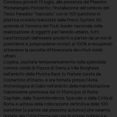
Conclusa giovedì 15 luglio, alla presenza del Maestro
Michelangelo Pistoletto, l’installazione del simbolo del
Società Collegate
Uniontessile
Terzo Paradiso “tracciato” con le 100 panchine in
Lavoro e relazioni industriali
plastica riciclata realizzate dalla Preco System Srl,
azienda di Gemona del Friuli, leader nazionale nella
realizzazione di oggetti per l’arredo urbano, tutti
caratterizzati dall’essere prodotti a partire da un mix di
Altre partecipazioni societarie
Unimatica
polietilene e polipropilene riciclati al 100% e recuperati
attraverso la raccolta differenziata dei rifiuti solidi
Qualità, sicurezza e ambiente
urbani.
L’opera, ospitata temporaneamente nella splendida
cornice verde di Piazza di Siena a Villa Borghese
nell’ambito della Mostra Back to Nature curata da
Contatti per area di competenza
UNIGEC
Costantino d’Orazio, è ora tornata presso l’Area
Energia e sostenibilità
Archeologica di Gabii nell’ambito della manifestazione
Gabiinsieme promossa dal VI Municipio di Roma
Capitale, dalla Soprintendenza Speciale e dalla Città di
Roma in attesa della collocazione definitiva delle 100
Certificazioni
UNIONALIMENTARI
panchine (a partire dal prossimo autunno) che saranno
donate alla Città Eterna per una fruizione pubblica e