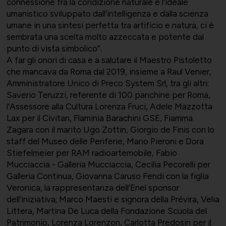
connessione fra la condizione naturale e l’ideale
umanistico sviluppato dall’intelligenza e dalla scienza
umane in una sintesi perfetta tra artificio e natura, ci è
sembrata una scelta molto azzeccata e potente dal
punto di vista simbolico”.
A far gli onori di casa e a salutare il Maestro Pistoletto
che mancava da Roma dal 2019, insieme a Raul Venier,
Amministratore Unico di Preco System Srl, tra gli altri:
Saverio Teruzzi, referente di 100 panchine per Roma,
l’Assessore alla Cultura Lorenza Fruci, Adele Mazzotta
Lax per il Civitan, Flaminia Barachini GSE, Fiamma
Zagara con il marito Ugo Zottin, Giorgio de Finis con lo
staff del Museo delle Periferie, Mario Pieroni e Dora
Stiefelmeier per RAM radioartemobile, Fabio
Mucciaccia - Galleria Mucciaccia, Cecilia Pecorelli per
Galleria Continua, Giovanna Caruso Fendi con la figlia
Veronica, la rappresentanza dell’Enel sponsor
dell’iniziativa; Marco Maesti e signora della Prévira, Velia
Littera, Martina De Luca della Fondazione Scuola del
Patrimonio, Lorenza Lorenzon, Carlotta Predosin per il