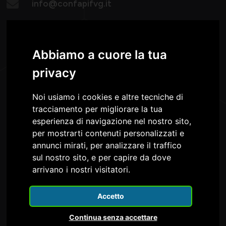
info@confapifvg.it
confapifvg@legalmail.it
Abbiamo a cuore la tua
Lunedì - Giovedì:
08.30-13.00 / 14.30-18.30
privacy
Venerdì: 8.30 -13.00
Noi usiamo i cookies e altre tecniche di
tracciamento per migliorare la tua
esperienza di navigazione nel nostro sito,
per mostrarti contenuti personalizzati e
annunci mirati, per analizzare il traffico
sul nostro sito, e per capire da dove
Confapi FVG è nel Consiglio e nella Giunta della
arrivano i nostri visitatori.
Accetto
Continua senza accettare