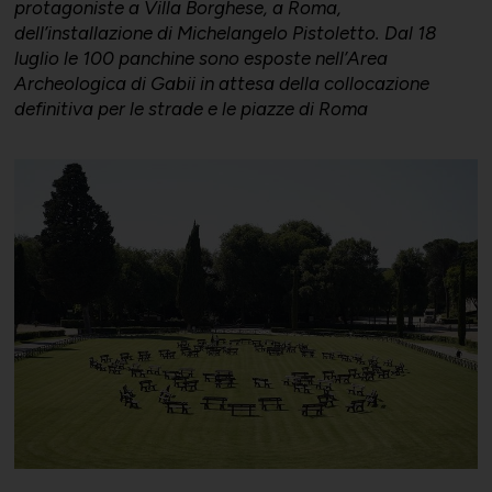
protagoniste a Villa Borghese, a Roma,
dell’installazione di Michelangelo Pistoletto. Dal 18
luglio le 100 panchine sono esposte nell’Area
Archeologica di Gabii in attesa della collocazione
definitiva per le strade e le piazze di Roma
Bilateralità
UNIONTRASPORTI
Export e commerciale
ConfapiD
ANIEM
Appalti e territorio
Gruppo Giovani
UNIONCHIMICA
Formazione finanziata e risorse
umane