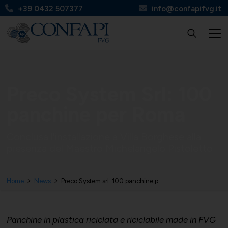
+39 0432 507377
info@confapifvg.it
Confapi FVG
Tutte le categorie
Tutti i servizi
Circolari
Preco System Srl: 100
panchine per Roma
Conclusa l'installazione a Villa Borghese alla
presenza del Maestro Michelangelo Pistoletto
Chi Siamo
UNIONMECCANICA
Finanza, contributi e agevolazioni
Apinforma
Home
News
Preco System srl: 100 panchine per Roma
Organi
UNITAL
Contabilità e fisco
Apiflash
Panchine in plastica riciclata e riciclabile made in FVG