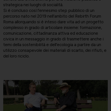
Supporto tecnico-giuridico
strategica nei luoghi di socialità.
Si è concluso così l’ennesimo step pubblico di un
percorso nato nel 2019 nell’ambito del Rebirth Forum
Roma allorquando si è inteso dare vita ad un progetto
Convenzioni
Salute, Università e Ricerca
complesso in grado di articolare insieme: formazione,
comunicazione, cittadinanza attiva ed educazione
Affari generali
civica in un messaggio in grado di trasmettere anche i
temi della sostenibilità e dell’ecologia a partire da un
utilizzo consapevole dei materiali di scarto, dei rifiuti, e
Comunicati Stampa
Turismo e Cultura
del loro riciclo.
Offerte di lavoro
Associarsi
UNIONSERVIZI