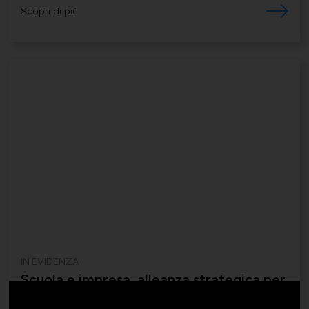
Scopri di più
IN EVIDENZA
Scuola e impresa, alleanza strategica per
il futuro dell'occupazione FVG