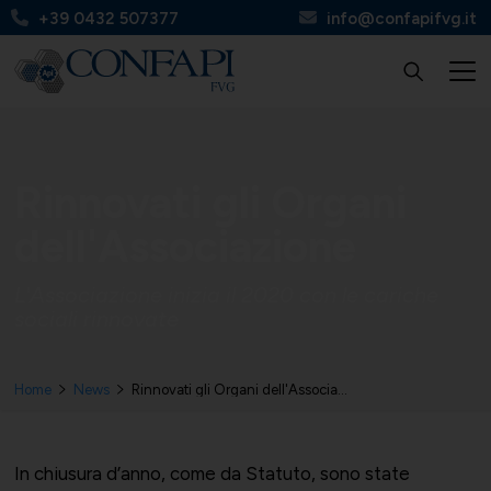
+39 0432 507377
info@confapifvg.it
Confapi FVG
Tutte le categorie
Tutti i servizi
Circolari
Rinnovati gli Organi
dell'Associazione
L'Associazione inizia il 2020 con le cariche
sociali rinnovate
Chi Siamo
UNIONMECCANICA
Finanza, contributi e agevolazioni
Apinforma
Home
News
Rinnovati gli Organi dell'Associazione
Organi
UNITAL
Contabilità e fisco
Apiflash
In chiusura d’anno, come da Statuto, sono state