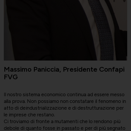
Momenti di vita associativa
Varie
Scambi fra soci
Massimo Paniccia, Presidente Confapi
FVG
Il nostro sistema economico continua ad essere messo
alla prova. Non possiamo non constatare il fenomeno in
atto di deindustrializzazione e di destrutturazione per
le imprese che restano.
Ci troviamo di fronte a mutamenti che lo rendono più
debole di quanto fosse in passato e per di più segnato