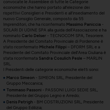
convocate le Assemblee di tutte le Categorie
economiche che hanno portato all’elezione dei
rispettivi Consiglieri e Presidenti e all’insediamento del
nuovo Consiglio Generale, composto da 55
Imprenditori, che ha riconfermato
Massimo Paniccia
-
Bilateralità
UNIONTRASPORTI
Export e commerciale
SOLARI DI UDINE SPA alla guida dell’Associazione e ha
nominato
Carlo Delser
- TECNOCOM SPA, Tesoriere.
A Presidente del Comitato Provinciale di Pordenone è
stato riconfermato
Michele Filippi
– DFORM SRL e a
Presidente del Comitato Provinciale dell’Area Giuliana è
ConfapiD
ANIEM
Appalti e territorio
stata riconfermata
Sandra Cosulich Pesle
– MARLIN
SRL.
I Presidenti delle categorie economiche eletti sono:
Marco Simeon
- SIMEON SRL, Presidente del
Gruppo Meccanica;
Gruppo Giovani
UNIONCHIMICA
Formazione finanziata e risorse
Tommaso Passoni
- PASSONI LUIGI SEDIE SRL,
Presidente del Gruppo Legno e Arredo;
umane
Denis Petrigh
- BM COSTRUZIONI SRL, Presidente
del Gruppo Edilizia;