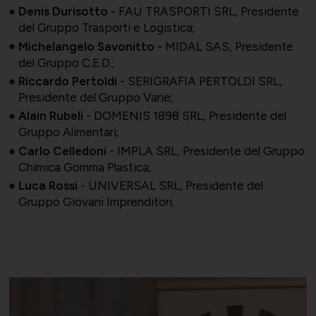
Denis Durisotto
- FAU TRASPORTI SRL, Presidente
Società Collegate
Uniontessile
del Gruppo Trasporti e Logistica;
Michelangelo Savonitto
- MIDAL SAS, Presidente
Lavoro e relazioni industriali
del Gruppo C.E.D.;
Riccardo Pertoldi
- SERIGRAFIA PERTOLDI SRL,
Presidente del Gruppo Varie;
Altre partecipazioni societarie
Unimatica
Alain Rubeli
- DOMENIS 1898 SRL, Presidente del
Gruppo Alimentari;
Qualità, sicurezza e ambiente
Carlo Celledoni
- IMPLA SRL, Presidente del Gruppo
Chimica Gomma Plastica;
Luca Rossi
- UNIVERSAL SRL, Presidente del
Gruppo Giovani Imprenditori.
Contatti per area di competenza
UNIGEC
Energia e sostenibilità
Certificazioni
UNIONALIMENTARI