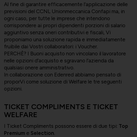
Al fine di garantire efficacemente l’applicazione delle
previsioni del CCNL Unionmeccanica Confapi ma, in
ogni caso, per tutte le imprese che intendono
corrispondere ai propri dipendenti porzioni di salario
Bilateralità
UNIONTRASPORTI
Export e commerciale
aggiuntivo senza oneri contributivi e fiscali, Vi
proponiamo una soluzione rapida e immediatamente
fruibile dai Vostri collaboratori: i Voucher.
PERCHÈ? I Buoni acquisto non vincolano il lavoratore
nelle opzioni d’acquisto e sgravano l’azienda da
qualsiasi onere amministrativo.
ConfapiD
ANIEM
Appalti e territorio
In collaborazione con Edenred abbiamo pensato di
proporVi come soluzione di Welfare le tre seguenti
opzioni.
TICKET COMPLIMENTS E TICKET
Gruppo Giovani
UNIONCHIMICA
Formazione finanziata e risorse
WELFARE
umane
I Ticket Compliments possono essere di due tipi:
Top
Premium
e
Selection
.