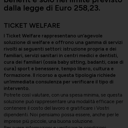
Supporto tecnico-giuridico
dalla legge di Euro 258,23.
TICKET WELFARE
Convenzioni
Salute, Università e Ricerca
I Ticket Welfare rappresentano un’agevole
Affari generali
soluzione di welfare e offrono una gamma di servizi
rivolti ai seguenti settori: istruzione propria e dei
familiari, servizi sanitari in centri medici e dentisti,
cura dei familiari (ossia baby sitting, badanti, case di
Comunicati Stampa
Turismo e Cultura
cura) sport e benessere, tempo libero, cultura e
Offerte di lavoro
formazione. Il ricorso a questa tipologia richiede
un’immediata consulenza per verificare il tipo di
intervento.
Potrete così valutare, con una spesa minima, se questa
Associarsi
UNIONSERVIZI
soluzione può rappresentare una modalità efficace per
contenere il costo del lavoro e gratificare i Vostri
dipendenti. Noi pensiamo possa essere, anche per le
imprese più piccole, una buona soluzione.
Per avere informazioni e verificare le condizioni