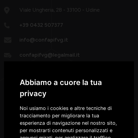
Viale Ungheria, 28 - 33100 - Udine
+39 0432 507377
info@confapifvg.it
confapifvg@legalmail.it
Lunedì - Giovedì:
08.30-13.00 / 14.30-18.30
Abbiamo a cuore la tua
Venerdì: 8.30 -13.00
privacy
Noi usiamo i cookies e altre tecniche di
tracciamento per migliorare la tua
esperienza di navigazione nel nostro sito,
per mostrarti contenuti personalizzati e
annunci mirati, per analizzare il traffico