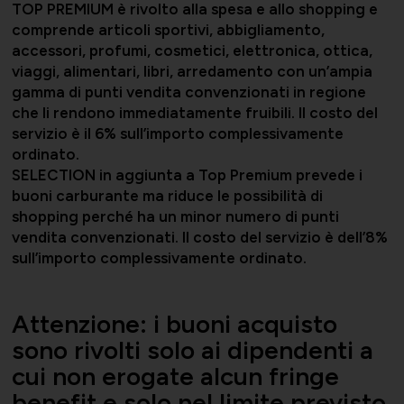
TOP PREMIUM è rivolto alla spesa e allo shopping e
comprende articoli sportivi, abbigliamento,
Società Collegate
Uniontessile
accessori, profumi, cosmetici, elettronica, ottica,
Lavoro e relazioni industriali
viaggi, alimentari, libri, arredamento con un’ampia
gamma di punti vendita convenzionati in regione
che li rendono immediatamente fruibili. Il costo del
servizio è il 6% sull’importo complessivamente
Altre partecipazioni societarie
Unimatica
ordinato.
SELECTION in aggiunta a Top Premium prevede i
Qualità, sicurezza e ambiente
buoni carburante ma riduce le possibilità di
shopping perché ha un minor numero di punti
vendita convenzionati. Il costo del servizio è dell’8%
sull’importo complessivamente ordinato.
Contatti per area di competenza
UNIGEC
Energia e sostenibilità
Attenzione: i buoni acquisto
sono rivolti solo ai dipendenti a
cui non erogate alcun fringe
Certificazioni
UNIONALIMENTARI
benefit e solo nel limite previsto