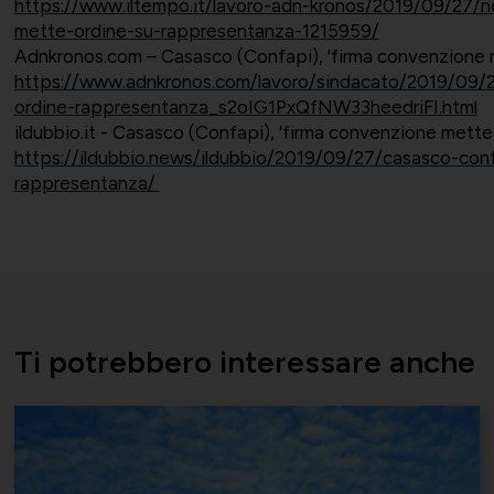
https://www.iltempo.it/lavoro-adn-kronos/2019/09/27/
mette-ordine-su-rappresentanza-1215959/
Adnkronos.com – Casasco (Confapi), 'firma convenzione 
https://www.adnkronos.com/lavoro/sindacato/2019/09/
ordine-rappresentanza_s2oIG1PxQfNW33heedriFI.html
ildubbio.it - Casasco (Confapi), ‘firma convenzione mett
https://ildubbio.news/ildubbio/2019/09/27/casasco-con
rappresentanza/
Ti potrebbero interessare anche