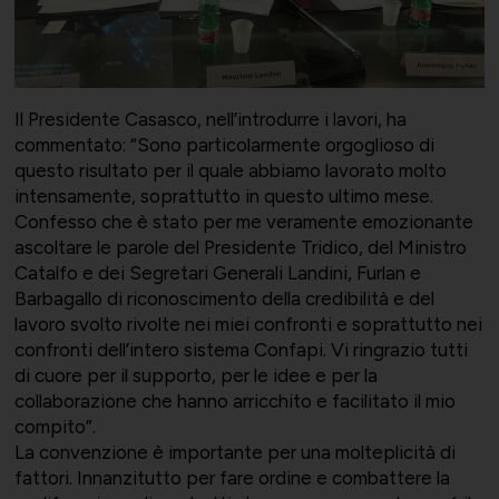
Convenzioni
Salute, Università e Ricerca
Affari generali
Il Presidente Casasco, nell’introdurre i lavori, ha
commentato: “Sono particolarmente orgoglioso di
questo risultato per il quale abbiamo lavorato molto
intensamente, soprattutto in questo ultimo mese.
Confesso che è stato per me veramente emozionante
Comunicati Stampa
Turismo e Cultura
Offerte di lavoro
ascoltare le parole del Presidente Tridico, del Ministro
Catalfo e dei Segretari Generali Landini, Furlan e
Barbagallo di riconoscimento della credibilità e del
lavoro svolto rivolte nei miei confronti e soprattutto nei
confronti dell’intero sistema Confapi. Vi ringrazio tutti
di cuore per il supporto, per le idee e per la
Associarsi
UNIONSERVIZI
collaborazione che hanno arricchito e facilitato il mio
compito”.
La convenzione è importante per una molteplicità di
fattori. Innanzitutto per fare ordine e combattere la