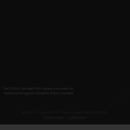
Dal 2003 Confapi FVG opera secondo un
Sistema Integrato Qualità-Etico Sociale
© 2026 - Confapi FVG - Codice Fiscale 80010970301
Privacy policy
|
Cookie policy