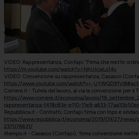
VIDEO: Rappresentanza, Confapi: "Firma che mette ordine
https://m.youtube.com/watch?v=NhUIcwLs14c
VIDEO: Convenzione su rappresentanza, Casasco (Confapi
https://www.youtube.com/watch?v=-UYWQD91Vi8#act
Corriere.it - Tutela del lavoro, al via la convenzione per 
https://www.corriere.it/economia/lavoro/19_settembre_2
rappresentanza-f418c83e-e110-11e9-a633-17aa10b50ec
Repubblica.it - Contratti, Confapi firma con Inps e sindac
https://www.repubblica.it/economia/2019/09/27/news/co
237076631/
Iltempo.it - Casasco (Confapi), 'firma convenzione mette