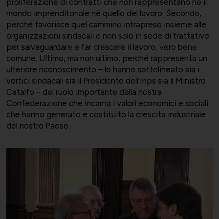
proliferazione di contratti che non rappresentano né il
Momenti di vita associativa
Varie
mondo imprenditoriale né quello del lavoro. Secondo,
perché favorisce quel cammino intrapreso insieme alle
organizzazioni sindacali e non solo in sede di trattative
per salvaguardare e far crescere il lavoro, vero bene
comune. Ultimo, ma non ultimo, perché rappresenta un
ulteriore riconoscimento – lo hanno sottolineato sia i
Scambi fra soci
vertici sindacali sia il Presidente dell’Inps sia il Ministro
Catalfo – del ruolo importante della nostra
Confederazione che incarna i valori economici e sociali
che hanno generato e costituito la crescita industriale
del nostro Paese.