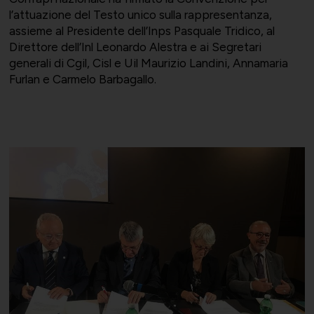
l’attuazione del Testo unico sulla rappresentanza,
Società Collegate
Uniontessile
Lavoro e relazioni industriali
assieme al Presidente dell’Inps Pasquale Tridico, al
Direttore dell’Inl Leonardo Alestra e ai Segretari
generali di Cgil, Cisl e Uil Maurizio Landini, Annamaria
Furlan e Carmelo Barbagallo.
Altre partecipazioni societarie
Unimatica
Qualità, sicurezza e ambiente
Contatti per area di competenza
UNIGEC
Energia e sostenibilità
Certificazioni
UNIONALIMENTARI
Supporto tecnico-giuridico