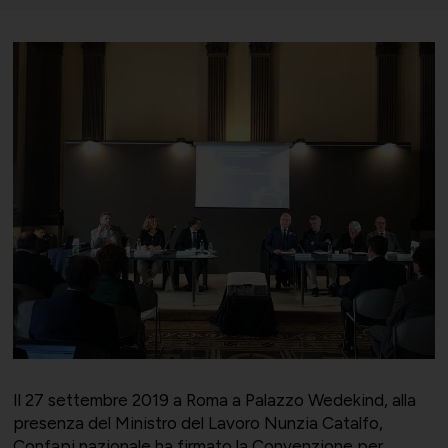
Bilateralità
UNIONTRASPORTI
Export e commerciale
ConfapiD
ANIEM
Appalti e territorio
Gruppo Giovani
UNIONCHIMICA
Formazione finanziata e risorse umane
Il 27 settembre 2019 a Roma a Palazzo Wedekind, alla
presenza del Ministro del Lavoro Nunzia Catalfo,
Confapi nazionale ha firmato la Convenzione per